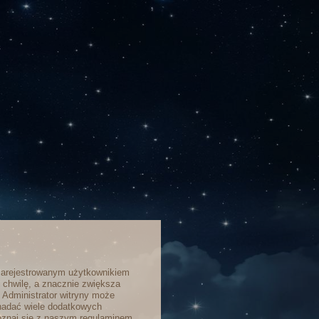
zarejestrowanym użytkownikiem
o chwilę, a znacznie zwiększa
. Administrator witryny może
nadać wiele dodatkowych
poznaj się z naszym regulaminem,