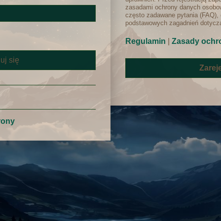
zasadami ochrony danych osobow
często zadawane pytania (FAQ), 
podstawowych zagadnień dotyczą
Regulamin
|
Zasady ochr
Zareje
rony