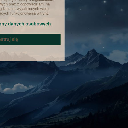
ych oraz z odpowiedziami na
gdzie jest wyjaśnionych wiele
cych funkcjonowania witryny.
ony danych osobowych
struj się