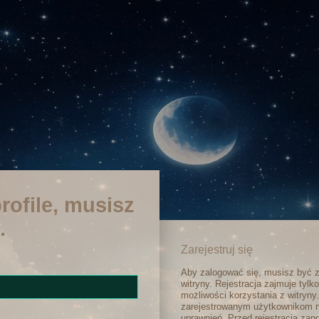
rofile, musisz
.
Zarejestruj się
Aby zalogować się, musisz być 
witryny. Rejestracja zajmuje tylk
możliwości korzystania z witryny
zarejestrowanym użytkownikom 
uprawnień. Przed rejestracją za