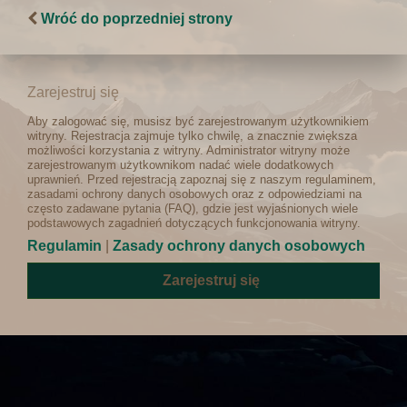
Wróć do poprzedniej strony
Zarejestruj się
Aby zalogować się, musisz być zarejestrowanym użytkownikiem
witryny. Rejestracja zajmuje tylko chwilę, a znacznie zwiększa
możliwości korzystania z witryny. Administrator witryny może
zarejestrowanym użytkownikom nadać wiele dodatkowych
uprawnień. Przed rejestracją zapoznaj się z naszym regulaminem,
zasadami ochrony danych osobowych oraz z odpowiedziami na
często zadawane pytania (FAQ), gdzie jest wyjaśnionych wiele
podstawowych zagadnień dotyczących funkcjonowania witryny.
Regulamin
|
Zasady ochrony danych osobowych
Zarejestruj się