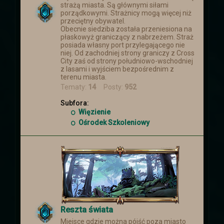
strażą miasta. Są głównymi siłami
porządkowymi. Strażnicy mogą więcej niż
przeciętny obywatel.
Obecnie siedziba została przeniesiona na
płaskowyż graniczący z nabrzeżem. Straż
posiada własny port przylegającego nie
niej. Od zachodniej strony graniczy z Cross
City zaś od strony południowo-wschodniej
z lasami i wyjściem bezpośrednim z
terenu miasta.
Tematy:
14
Posty:
952
Subfora:
Więzienie
Ośrodek Szkoleniowy
Reszta świata
Miejsce gdzie można pójść poza miasto