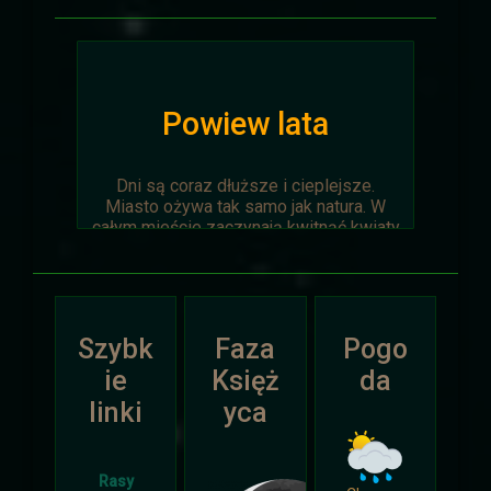
Powiew lata
Dni są coraz dłuższe i cieplejsze.
Miasto ożywa tak samo jak natura. W
całym mieście zaczynają kwitnąć kwiaty
na ziemi jak i te na drzewach.
Wyprawa Na piaskach czasu zostaje
oficjalnie anulowana z winy
prowadzącego. Każda osoba biorąca w
Szybk
Faza
Pogo
niej udział niech napisze do
Dariusza
.
Otrzyma mały upominek.
ie
Księż
da
linki
yca
Atak Zimy i Święta
Rasy