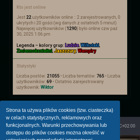
Kto jest online
Jest
22
użytkowników online :: 2 zarejestrowanych, 0
ukrytych i 20 gości (wg danych z ostatnich 5 minut)
Najwięcej użytkowników (
1290
) było online czw paź
30, 2025 1:06 pm
Legenda – kolory grup:
Ludzie
,
Wilkołaki
,
Zmiennokształtni
,
Jaszczury
,
Wampiry
Statystyki
Liczba postów:
21055
• Liczba tematów:
765
• Liczba
użytkowników:
69
• Ostatnio zarejestrowany
użytkownik:
Wiktor
Strona ta używa plików cookies (tzw. ciasteczka)
w celach statystycznych, reklamowych oraz
funkcjonalnych. Warunki przechowywania lub
Strona główna
Strefa czasowa
UTC+02:00
dostępu do plików cookies można określić w