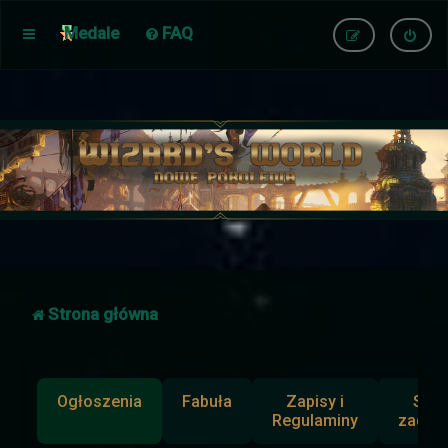
Medale
FAQ
Strona główna
Ogłoszenia
Fabuła
Zapisy i
Słup
Regulaminy
zadan