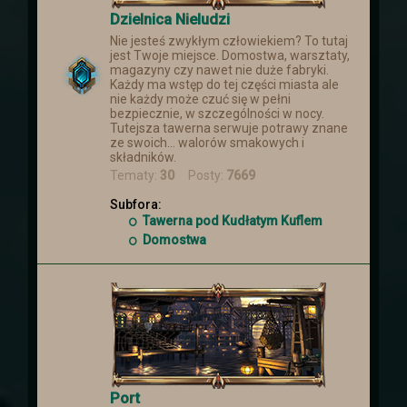
Dzielnica Nieludzi
Nie jesteś zwykłym człowiekiem? To tutaj
jest Twoje miejsce. Domostwa, warsztaty,
magazyny czy nawet nie duże fabryki.
Każdy ma wstęp do tej części miasta ale
nie każdy może czuć się w pełni
bezpiecznie, w szczególności w nocy.
Tutejsza tawerna serwuje potrawy znane
ze swoich... walorów smakowych i
składników.
Tematy:
30
Posty:
7669
Subfora:
Tawerna pod Kudłatym Kuflem
Domostwa
Port