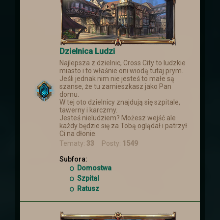
Dzielnica Ludzi
Najlepsza z dzielnic, Cross City to ludzkie
miasto i to właśnie oni wiodą tutaj prym.
Jeśli jednak nim nie jesteś to małe są
szanse, że tu zamieszkasz jako Pan
domu.
W tej oto dzielnicy znajdują się szpitale,
tawerny i karczmy.
Jesteś nieludziem? Możesz wejść ale
każdy będzie się za Tobą oglądał i patrzył
Ci na dłonie.
Tematy:
33
Posty:
1549
Subfora:
Domostwa
Szpital
Ratusz