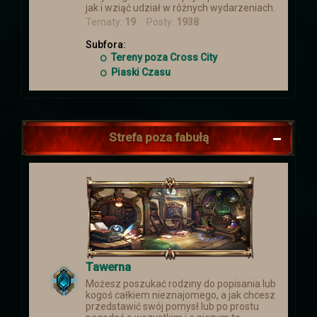
jak i wziąć udział w różnych wydarzeniach.
Tematy:
19
Posty:
1938
Subfora:
Tereny poza Cross City
Piaski Czasu
Strefa poza fabułą
Tawerna
Możesz poszukać rodziny do popisania lub
kogoś całkiem nieznajomego, a jak chcesz
przedstawić swój pomysł lub po prostu