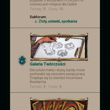
pogadać o wszystkim i o niczym to
również jest miejsce dla Ciebie.
Tematy:
9
Posty:
13
Subforum:
Zloty, ustawki, spotkania
Galeria Twórczości
Dla sztuki małej i dużej, każdy może
pochwalić się owocami swojej pracy.
Znajduje się tu również forumowa
Awatarnia.
Tematy:
4
Posty:
4