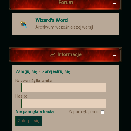
Forum
Wizard's Word
Archiwum wcześniejszej wersji
Informacje
Zaloguj się
•
Zarejestruj się
Nazwa użytkownika:
Hasło:
Nie pamiętam hasła
Zapamiętaj mnie