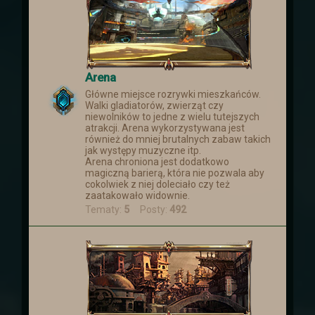
Arena
Główne miejsce rozrywki mieszkańców.
Walki gladiatorów, zwierząt czy
niewolników to jedne z wielu tutejszych
atrakcji. Arena wykorzystywana jest
również do mniej brutalnych zabaw takich
jak występy muzyczne itp.
Arena chroniona jest dodatkowo
magiczną barierą, która nie pozwala aby
cokolwiek z niej doleciało czy też
zaatakowało widownie.
Tematy:
5
Posty:
492