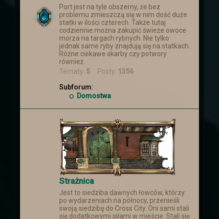
Port jest na tyle obszerny, że bez
problemu zmieszczą się w nim dość duże
statki w ilości czterech. Także tutaj
codziennie można zakupić świeże owoce
morza na targach rybnych. Nie tylko
jednak same ryby znajdują się na statkach.
Różne ciekawe skarby czy potwory
również.
Tematy:
5
Posty:
1356
Subforum:
Domostwa
Strażnica
Jest to siedziba dawnych łowców, którzy
po wydarzeniach na północy, przenieśli
swoją siedzibę do Cross City. Oni sami stali
się dodatkowymi siłami w mieście. Stali się