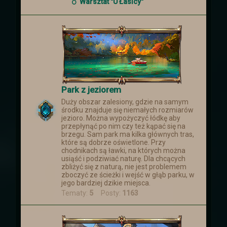
smoków, który nastąpił ponad miesiąc
Warsztat "U Łasicy"
temu
Park z jeziorem
Duży obszar zalesiony, gdzie na samym
środku znajduje się niemałych rozmiarów
jezioro. Można wypożyczyć łódkę aby
przepłynąć po nim czy też kąpać się na
brzegu. Sam park ma kilka głównych tras,
które są dobrze oświetlone. Przy
chodnikach są ławki, na których można
usiąść i podziwiać naturę. Dla chcących
zbliżyć się z naturą, nie jest problemem
zboczyć ze ścieżki i wejść w głąb parku, w
jego bardziej dzikie miejsca.
Tematy:
5
Posty:
1163