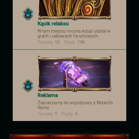
Kącik relaksu
W tym miejscu można wziąć udział w
grach i zabawach forumowych.
Tematy:
13
Posty:
196
Reklama
Zapraszamy do współpracy z Wizard's
World.
Tematy:
1
Posty:
4