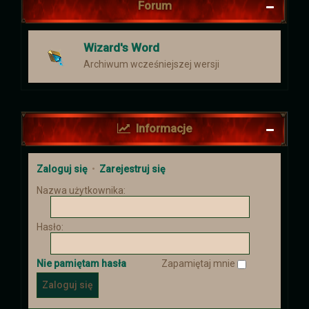
Forum
Wizard's Word
Archiwum wcześniejszej wersji
Informacje
Zaloguj się
•
Zarejestruj się
Nazwa użytkownika:
Hasło:
Nie pamiętam hasła
Zapamiętaj mnie