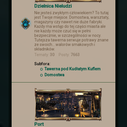
Dzielnica Nieludzi
Nie jesteś zwykłym człowiekiem? To tutaj
jest Twoje miejsce. Domostwa, warsztaty,
magazyny czy nawet nie duże fabryki.
Każdy ma wstęp do tej części miasta ale
nie każdy może czuć się w pełni
bezpiecznie, w szczególności w nocy.
Tutejsza tawerna serwuje potrawy znane
ze swoich... walorów smakowych i
składników.
Tematy:
30
Posty:
7663
Subfora:
Tawerna pod Kudłatym Kuflem
Domostwa
Port