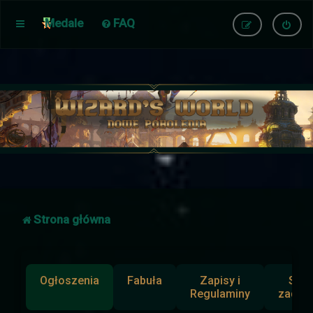
Medale
FAQ
Strona główna
Ogłoszenia
Fabuła
Zapisy i
Słup
Regulaminy
zadan