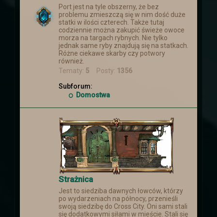
Port jest na tyle obszerny, że bez
problemu zmieszczą się w nim dość duże
statki w ilości czterech. Także tutaj
codziennie można zakupić świeże owoce
morza na targach rybnych. Nie tylko
jednak same ryby znajdują się na statkach.
Różne ciekawe skarby czy potwory
również.
Tematy:
5
Posty:
1356
Subforum:
Domostwa
Strażnica
Jest to siedziba dawnych łowców, którzy
po wydarzeniach na północy, przenieśli
swoją siedzibę do Cross City. Oni sami stali
się dodatkowymi siłami w mieście. Stali się