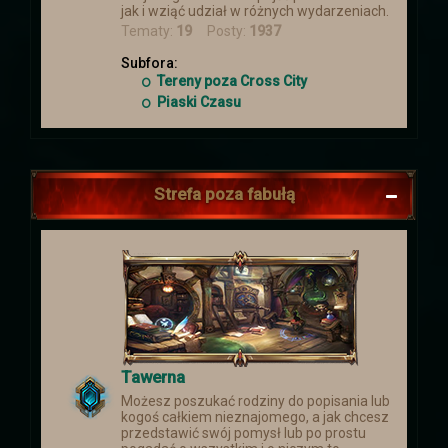
jak i wziąć udział w różnych wydarzeniach.
Tematy:
19
Posty:
1937
Subfora:
Tereny poza Cross City
Piaski Czasu
Strefa poza fabułą
Tawerna
Możesz poszukać rodziny do popisania lub
kogoś całkiem nieznajomego, a jak chcesz
przedstawić swój pomysł lub po prostu