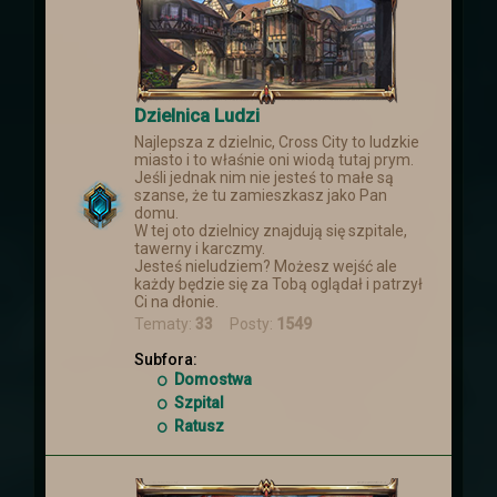
Dzielnica Ludzi
Najlepsza z dzielnic, Cross City to ludzkie
miasto i to właśnie oni wiodą tutaj prym.
Jeśli jednak nim nie jesteś to małe są
szanse, że tu zamieszkasz jako Pan
domu.
W tej oto dzielnicy znajdują się szpitale,
tawerny i karczmy.
Jesteś nieludziem? Możesz wejść ale
każdy będzie się za Tobą oglądał i patrzył
Ci na dłonie.
Tematy:
33
Posty:
1549
Subfora:
Domostwa
Szpital
Ratusz