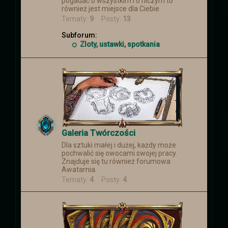
pogadać o wszystkim i o niczym to
również jest miejsce dla Ciebie.
Tematy:
9
Posty:
13
Subforum:
Zloty, ustawki, spotkania
Galeria Twórczości
Dla sztuki małej i dużej, każdy może
pochwalić się owocami swojej pracy.
Znajduje się tu również forumowa
Awatarnia.
Tematy:
4
Posty:
4