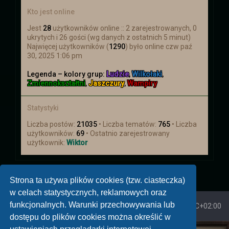
Kto jest online
Jest
28
użytkowników online :: 2 zarejestrowanych, 0
ukrytych i 26 gości (wg danych z ostatnich 5 minut)
Najwięcej użytkowników (
1290
) było online czw paź
30, 2025 1:06 pm
Legenda – kolory grup:
Ludzie
,
Wilkołaki
,
Zmiennokształtni
,
Jaszczury
,
Wampiry
Statystyki
Liczba postów:
21035
• Liczba tematów:
765
• Liczba
użytkowników:
69
• Ostatnio zarejestrowany
użytkownik:
Wiktor
Strona ta używa plików cookies (tzw. ciasteczka)
w celach statystycznych, reklamowych oraz
funkcjonalnych. Warunki przechowywania lub
Strona główna
Strefa czasowa
UTC+02:00
dostępu do plików cookies można określić w