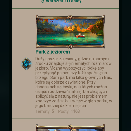
smoków, który nastąpił ponad miesiąc
Warsztat "U Łasicy"
temu
Park z jeziorem
Duży obszar zalesiony, gdzie na samym
środku znajduje się niemałych rozmiarów
jezioro. Można wypożyczyć łódkę aby
przepłynąć po nim czy też kąpać się na
brzegu. Sam park ma kilka głównych tras,
które są dobrze oświetlone. Przy
chodnikach są ławki, na których można
usiąść i podziwiać naturę. Dla chcących
zbliżyć się z naturą, nie jest problemem
zboczyć ze ścieżki i wejść w głąb parku, w
jego bardziej dzikie miejsca.
Tematy:
5
Posty:
1163