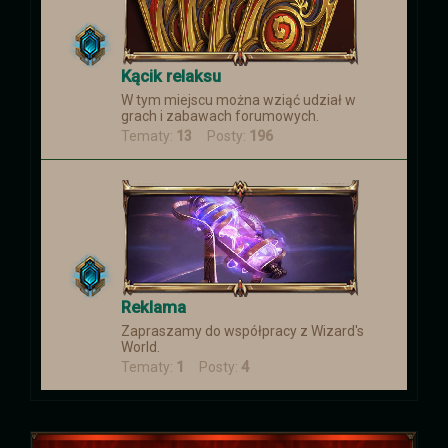
Kącik relaksu
W tym miejscu można wziąć udział w
grach i zabawach forumowych.
Tematy:
13
Posty:
196
Reklama
Zapraszamy do współpracy z Wizard's
World.
Tematy:
1
Posty:
4