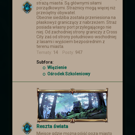
strażą miasta. Są głównymi siłami
porządkowymi. Strażnicy mogą więcej niż
przeciętny obywatel.
Obecnie siedziba została przeniesiona na
płaskowyż graniczący z nabrzeżem. Straż
posiada własny port przylegającego nie
niej. Od zachodniej strony graniczy z Cross
City zaś od strony południowo-wschodniej
z lasami i wyjściem bezpośrednim z
terenu miasta.
Tematy:
14
Posty:
947
Subfora:
Więzienie
Ośrodek Szkoleniowy
Reszta świata
Miejsce gdzie można pójść poza miasto