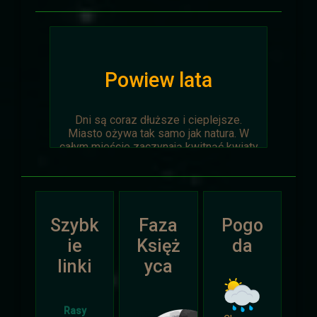
Powiew lata
Dni są coraz dłuższe i cieplejsze.
Miasto ożywa tak samo jak natura. W
całym mieście zaczynają kwitnąć kwiaty
na ziemi jak i te na drzewach.
Wyprawa Na piaskach czasu zostaje
oficjalnie anulowana z winy
prowadzącego. Każda osoba biorąca w
Szybk
Faza
Pogo
niej udział niech napisze do
Dariusza
.
Otrzyma mały upominek.
ie
Księż
da
linki
yca
Atak Zimy i Święta
Rasy