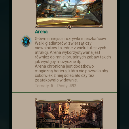
Arena
Główne miejsce rozrywki mieszkańców.
Walki gladiatorów, zwierząt czy
niewolników to jedne z wielu tutejszych
atrakcji. Arena wykorzystywana jest
również do mniej brutalnych zabaw takich
jak występy muzyczne itp.
Arena chroniona jest dodatkowo
magiczną barierą, która nie pozwala aby
cokolwiek z niej doleciało czy też
zaatakowało widownie.
Tematy:
5
Posty:
492