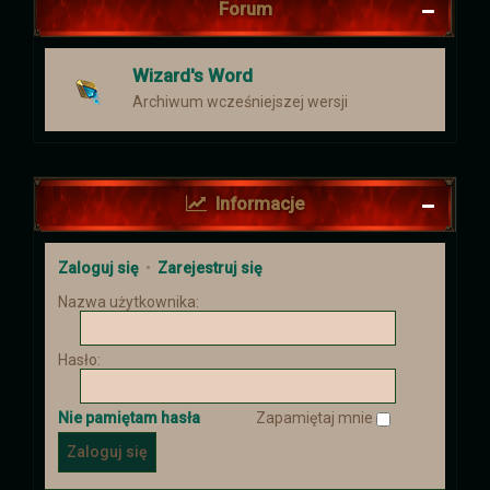
Forum
Wizard's Word
Archiwum wcześniejszej wersji
Informacje
Zaloguj się
•
Zarejestruj się
Nazwa użytkownika:
Hasło:
Nie pamiętam hasła
Zapamiętaj mnie