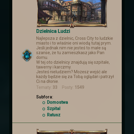
Dzielnica Ludzi
Najlepsza z dzielnic, Cross City to ludzkie
miasto i to właśnie oni wiodą tutaj prym.
Jeśli jednak nim nie jesteś to małe są
szanse, że tu zamieszkasz jako Pan
domu.
W tej oto dzielnicy znajdują się szpitale,
tawerny i karczmy.
Jesteś nieludziem? Możesz wejść ale
każdy będzie się za Tobą oglądał i patrzył
Ci na dłonie.
Tematy:
33
Posty:
1549
Subfora:
Domostwa
Szpital
Ratusz