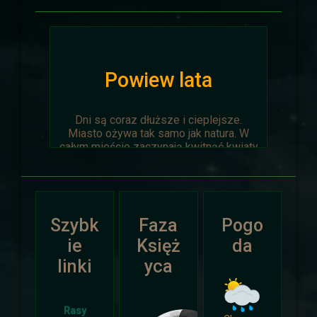
Powiew lata
Dni są coraz dłuższe i cieplejsze.
Miasto ożywa tak samo jak natura. W
całym mieście zaczynają kwitnąć kwiaty
na ziemi jak i te na drzewach.
Wyprawa Na piaskach czasu zostaje
oficjalnie anulowana z winy
prowadzącego. Każda osoba biorąca w
Szybk
Faza
Pogo
niej udział niech napisze do
Dariusza
.
Otrzyma mały upominek.
ie
Księż
da
linki
yca
Atak Zimy i Święta
Rasy