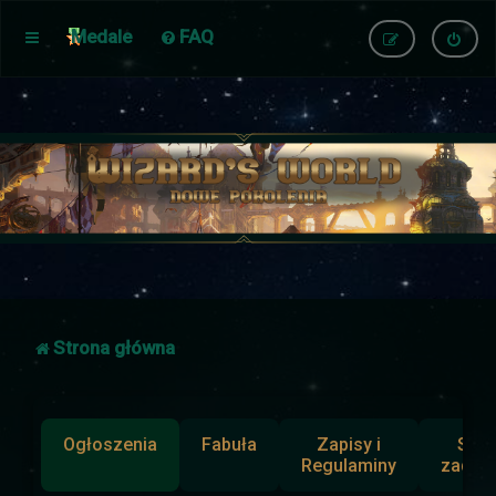
Medale
FAQ
Strona główna
Ogłoszenia
Fabuła
Zapisy i
Słup
Regulaminy
zadan