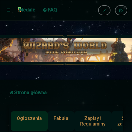
Medale
FAQ
Strona główna
Ogłoszenia
Fabuła
Zapisy i
Słup
Regulaminy
zadan