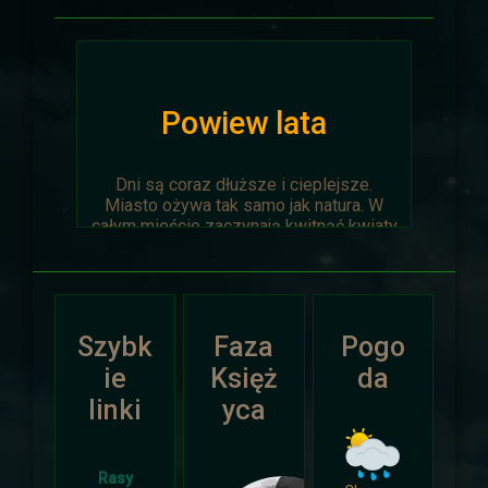
Powiew lata
Dni są coraz dłuższe i cieplejsze.
Miasto ożywa tak samo jak natura. W
całym mieście zaczynają kwitnąć kwiaty
na ziemi jak i te na drzewach.
Wyprawa Na piaskach czasu zostaje
oficjalnie anulowana z winy
prowadzącego. Każda osoba biorąca w
Szybk
Faza
Pogo
niej udział niech napisze do
Dariusza
.
Otrzyma mały upominek.
ie
Księż
da
linki
yca
Atak Zimy i Święta
Rasy