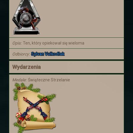
Koniec wyprawy
Wydarzenie w dalekiej krainie zostało
ukończone. Postaci wróciły z nagrodami.
Niestety wiedza o tym co się tam
zaczęło dziać jest poza wiedzą
większości z nich.
Opis
Ten, który opiekował się wieloma
Odbiorcy
Sylvan Vulkodlak
Aktualizacja
Zapraszamy do Aktualizacji
Dodano
Wydarzenia
kilka rzeczy
Medale
Świąteczne Strzelanie
Świąteczna uczta
Zapraszamy Wszystkich na Świąteczną
Ucztę, która odbędzie się od 20 grudnia
do 9 stycznia. Więcej informacji
znajdziecie więcej :)
Mikołajki