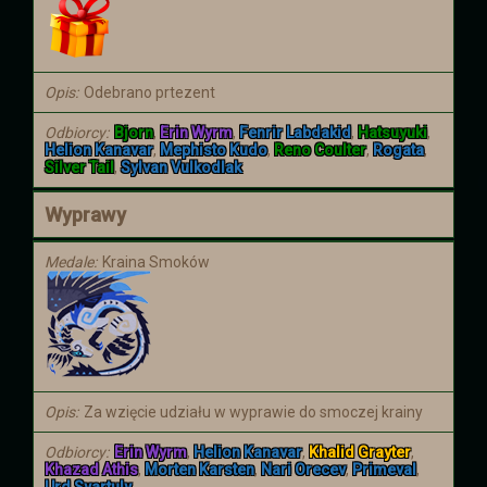
Opis
Odebrano prtezent
Odbiorcy
Bjorn
,
Erin Wyrm
,
Fenrir Labdakid
,
Hatsuyuki
,
Helion Kanavar
,
Mephisto Kudo
,
Reno Coulter
,
Rogata
,
Silver Tail
,
Sylvan Vulkodlak
Wyprawy
Medale
Kraina Smoków
Opis
Za wzięcie udziału w wyprawie do smoczej krainy
Odbiorcy
Erin Wyrm
,
Helion Kanavar
,
Khalid Grayter
,
Khazad Athis
,
Morten Karsten
,
Nari Orecev
,
Primeval
,