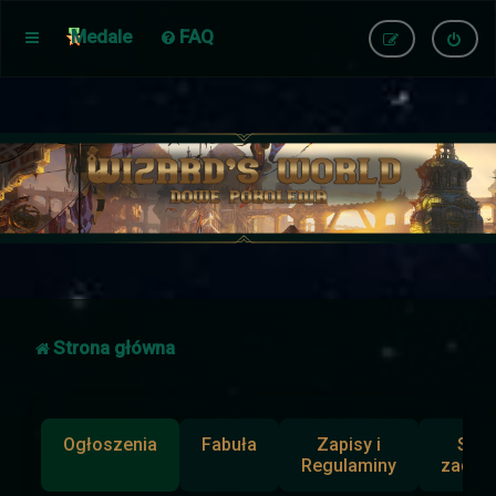
Medale
FAQ
Strona główna
Ogłoszenia
Fabuła
Zapisy i
Słup
Regulaminy
zadan