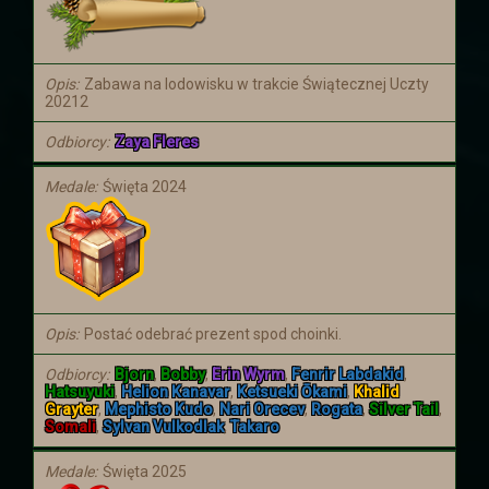
smoków, który nastąpił ponad miesiąc
temu
Opis
Zabawa na lodowisku w trakcie Świątecznej Uczty
20212
Odbiorcy
Zaya Fleres
Medale
Święta 2024
Opis
Postać odebrać prezent spod choinki.
Odbiorcy
Bjorn
,
Bobby
,
Erin Wyrm
,
Fenrir Labdakid
,
Hatsuyuki
,
Helion Kanavar
,
Ketsueki Ōkami
,
Khalid
Grayter
,
Mephisto Kudo
,
Nari Orecev
,
Rogata
,
Silver Tail
,
Somali
,
Sylvan Vulkodlak
,
Takaro
Medale
Święta 2025