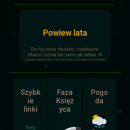
Powiew lata
Dni są coraz dłuższe i cieplejsze.
Miasto ożywa tak samo jak natura. W
całym mieście zaczynają kwitnąć kwiaty
na ziemi jak i te na drzewach.
Wyprawa Na piaskach czasu zostaje
oficjalnie anulowana z winy
prowadzącego. Każda osoba biorąca w
Szybk
Faza
Pogo
niej udział niech napisze do
Dariusza
.
Otrzyma mały upominek.
ie
Księż
da
linki
yca
Atak Zimy i Święta
Rasy