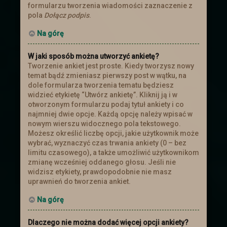
formularzu tworzenia wiadomości zaznaczenie z
pola
Dołącz podpis
.
Na górę
W jaki sposób można utworzyć ankietę?
Tworzenie ankiet jest proste. Kiedy tworzysz nowy
temat bądź zmieniasz pierwszy post w wątku, na
dole formularza tworzenia tematu będziesz
widzieć etykietę “Utwórz ankietę”. Kliknij ją i w
otworzonym formularzu podaj tytuł ankiety i co
najmniej dwie opcje. Każdą opcję należy wpisać w
nowym wierszu widocznego pola tekstowego.
Możesz określić liczbę opcji, jakie użytkownik może
wybrać, wyznaczyć czas trwania ankiety (0 – bez
limitu czasowego), a także umożliwić użytkownikom
zmianę wcześniej oddanego głosu. Jeśli nie
widzisz etykiety, prawdopodobnie nie masz
uprawnień do tworzenia ankiet.
Na górę
Dlaczego nie można dodać więcej opcji ankiety?