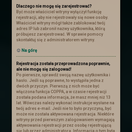
Dlaczego nie mogę się zarejestrować?
Być może właściciel witryny wyłączył funkcję
rejestracji, aby nie rejestrowały się nowe osoby.
Właściciel witryny mógł także zablokować twój
adres IP lub zabronił nazwy użytkownika, którą
próbujesz zarejestrować. W sprawie pomocy
skontaktuj się z administratorem witryny.
Na górę
Rejestracja została przeprowadzona poprawnie,
ale nie mogę się zalogować!
Po pierwsze, sprawdź swoją nazwę użytkownika i
hasło. Jeśli są poprawne, to wystąpiła jedna z
dwóch przyczyn. Pierwszą z nich może być
włączona funkcja COPPA, a w czasie rejestracji
została podana informacja, że masz mniej niż 13
lat. Wówczas należy wykonać instrukcje wysłane na
twój adres e-mail. Jeśli nie to było przyczyną, być
może nie została aktywowana rejestracja. Niektóre
witryny przed pierwszym zalogowaniem wymagają
aktywowania rejestracji przez osobę rejestrującą
się lub przez administratora. Informacja o tym była