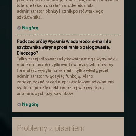
toleruje takich działań i moderator lub
administrator obniży licznik postów takiego
użytkownika.
Na górę
Podczas próby wysłania wiadomości e-mail do
użytkownika witryna prosi mnie o zalogowanie.
Dlaczego?
Tylko zarejestrowani użytkownicy mogą wysyłać e-
maile do innych użytkowników przez wbudowany
formularz wysyłania e-maili i tylko wtedy, jeżeli
administrator włączył tę funkcję. Ma to
zabezpieczać przed nieprawidłowym używaniem
systemu poczty elektronicznej witryny przez
anonimowych użytkowników.
Na górę
Problemy z pisaniem