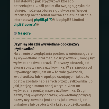
zainstalować pakiet językowy, którego
potrzebujesz. Jeśli pakiet dla twojego języka nie
istnieje, może spróbujesz go utworzyć. Więcej
informacji na ten temat można znaleźć na stronie
internetowej
phpBB.pl
® lub phpBB Limited
phpBB.com
®
Na górę
Czym są obrazki wyświetlane obok nazwy
użytkownika?
Na stronie przeglądania postów, w miejscu, gdzie
są wyświetlane informacje o użytkowniku, mogą być
wyświetlane dwa obrazki. Pierwszy obrazek jest
skojarzony z rangą użytkownika. W zależności od
używanego stylu jest on w formie gwiazdek,
kwadracików lub kropek pokazujących, jak dużo
postów zostało napisanych przez użytkownika lub
jaki jest jego status na tej witrynie. Jest on
wyświetlany poniżej nazwy użytkownika. Drugi,
zazwyczaj większy obrazek, wyświetlany powyżej
nazwy użytkownika jest znany jako awatar i jest
unikatowy lub osobisty dla każdego użytkownika.