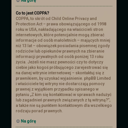
Na górę
Co to jest COPPA?
COPPA, to skrót od Child Online Privacy and
Protection Act – prawa obowiązującego od 1998
roku w USA, nakładającego na właścicieli stron
internetowych, które potencjalnie mogą zbierać
informacje od osób małoletnich – mających mniej
niż 13 lat – obowiązek posiadania pisemnej zgody
rodziców lub opiekunów prawnych na zbieranie
informacji prywatnych od osób poniżej 13 roku
życia. Jeżeli nie masz pewności czy to dotyczy
ciebie jako kogoś próbującego zarejestrować się
na danej witrynie internetowej – skontaktuj się z
prawnikiem, by uzyskać wyjaśnienie. phpBB Limited
i właściciele tej witryny nie dostarczają pomocy
prawnej z wyjątkiem przypadku opisanego w
pytaniu „Z kim się kontaktować w sprawach nadużyć
lub zagadnień prawnych związanych z tą witryną?”,
a także nie są punktem kontaktowym dla wszelkiego
rodzaju porad prawnych.
Na górę