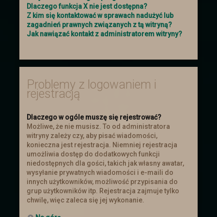
smoków, który nastąpił ponad miesiąc
Dlaczego funkcja X nie jest dostępna?
temu
Z kim się kontaktować w sprawach nadużyć lub
zagadnień prawnych związanych z tą witryną?
Jak nawiązać kontakt z administratorem witryny?
Problemy z logowaniem i
rejestracją
Dlaczego w ogóle muszę się rejestrować?
Możliwe, że nie musisz. To od administratora
witryny zależy czy, aby pisać wiadomości,
konieczna jest rejestracja. Niemniej rejestracja
umożliwia dostęp do dodatkowych funkcji
niedostępnych dla gości, takich jak własny awatar,
wysyłanie prywatnych wiadomości i e-maili do
innych użytkowników, możliwość przypisania do
grup użytkowników itp. Rejestracja zajmuje tylko
chwilę, więc zaleca się jej wykonanie.