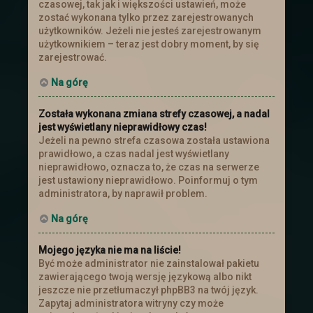
czasowej, tak jak i większości ustawień, może
zostać wykonana tylko przez zarejestrowanych
użytkowników. Jeżeli nie jesteś zarejestrowanym
użytkownikiem – teraz jest dobry moment, by się
zarejestrować.
Na górę
Została wykonana zmiana strefy czasowej, a nadal
jest wyświetlany nieprawidłowy czas!
Jeżeli na pewno strefa czasowa została ustawiona
prawidłowo, a czas nadal jest wyświetlany
nieprawidłowo, oznacza to, że czas na serwerze
jest ustawiony nieprawidłowo. Poinformuj o tym
administratora, by naprawił problem.
Na górę
Mojego języka nie ma na liście!
Być może administrator nie zainstalował pakietu
zawierającego twoją wersję językową albo nikt
jeszcze nie przetłumaczył phpBB3 na twój język.
Zapytaj administratora witryny czy może