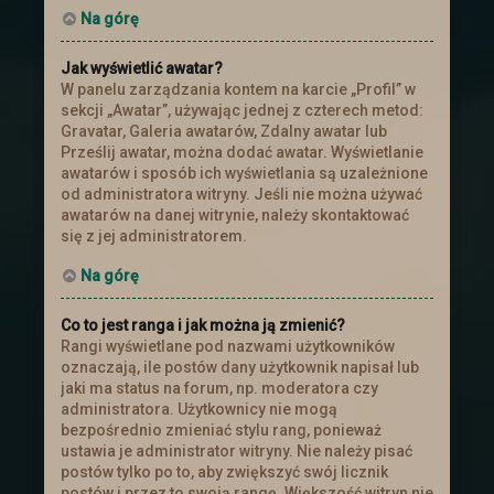
Na górę
Jak wyświetlić awatar?
W panelu zarządzania kontem na karcie „Profil” w
sekcji „Awatar”, używając jednej z czterech metod:
Gravatar, Galeria awatarów, Zdalny awatar lub
Prześlij awatar, można dodać awatar. Wyświetlanie
awatarów i sposób ich wyświetlania są uzależnione
od administratora witryny. Jeśli nie można używać
awatarów na danej witrynie, należy skontaktować
się z jej administratorem.
Na górę
Co to jest ranga i jak można ją zmienić?
Rangi wyświetlane pod nazwami użytkowników
oznaczają, ile postów dany użytkownik napisał lub
jaki ma status na forum, np. moderatora czy
administratora. Użytkownicy nie mogą
bezpośrednio zmieniać stylu rang, ponieważ
ustawia je administrator witryny. Nie należy pisać
postów tylko po to, aby zwiększyć swój licznik
postów i przez to swoją rangę. Większość witryn nie