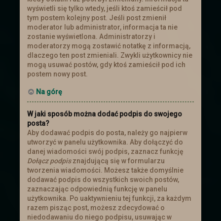
wyświetli się tylko wtedy, jeśli ktoś zamieścił pod
tym postem kolejny post. Jeśli post zmienił
moderator lub administrator, informacja ta nie
zostanie wyświetlona. Administratorzy i
moderatorzy mogą zostawić notatkę z informacją,
dlaczego ten post zmieniali. Zwykli użytkownicy nie
mogą usuwać postów, gdy ktoś zamieścił pod ich
postem nowy post.
Na górę
W jaki sposób można dodać podpis do swojego
posta?
Aby dodawać podpis do posta, należy go najpierw
utworzyć w panelu użytkownika. Aby dołączyć do
danej wiadomości swój podpis, zaznacz funkcję
Dołącz podpis
znajdującą się w formularzu
tworzenia wiadomości. Możesz także domyślnie
dodawać podpis do wszystkich swoich postów,
zaznaczając odpowiednią funkcję w panelu
użytkownika. Po uaktywnieniu tej funkcji, za każdym
razem pisząc post, możesz zdecydować o
niedodawaniu do niego podpisu, usuwając w