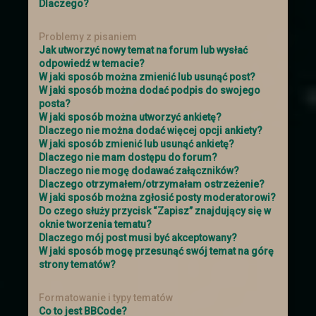
Dlaczego?
z ekranem urządzenia. Na telefonach
skaluje się tyle ile może. Najlepiej więc
Problemy z pisaniem
aby je czytać w poziomie. W pionie też
Jak utworzyć nowy temat na forum lub wysłać
sie da ale z racje mniejszego ekranu
odpowiedź w temacie?
ucina i może być to niewygodne.
W jaki sposób można zmienić lub usunąć post?
Dodana została mapa miasta i
W jaki sposób można dodać podpis do swojego
planowana jest mapa mieszkańców, w
posta?
której będą zaznaczone domy
W jaki sposób można utworzyć ankietę?
mieszkańców miasta- postaci. Będzie
Dlaczego nie można dodać więcej opcji ankiety?
opocja po klikenięciu w nią,
W jaki sposób zmienić lub usunąć ankietę?
automatyczne przeniesienie sie w ów
Dlaczego nie mam dostępu do forum?
miejsce.
Dlaczego nie mogę dodawać załączników?
Duża wersja samego miasta oraz opcji z
Dlaczego otrzymałem/otrzymałam ostrzeżenie?
mieszkancami będzie dostępna w
W jaki sposób można zgłosić posty moderatorowi?
odpowiednim temacie.
Do czego służy przycisk “Zapisz” znajdujący się w
Święta Zimowe
oknie tworzenia tematu?
Zapraszamy wszystkich do
Dlaczego mój post musi być akceptowany?
tematu świątecznego
i wybrania sobie
W jaki sposób mogę przesunąć swój temat na górę
strony tematów?
prezentu! (przez rzut kością)
Formatowanie i typy tematów
Co to jest BBCode?