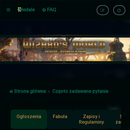
Medale
FAQ
Strona główna
Często zadawane pytania
Ogłoszenia
Fabuła
Zapisy i
Słup
Regulaminy
zadan