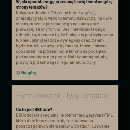
W jaki sposób mogę przesunąć swój temat na górę
strony tematów?
Klikając odnośnik “Przesuń temat w górę”,
znajdujący się w widoku tematu zazwyczaj na dole
strony, możesz przesunąć go na samą górę
pierwszej strony forum. Jeśli nie widać takiego
odnośnika, oznacza to, że funkcja ta jest wyłączona
lub nie upłynął jeszcze wymagany czas, zanim
będzie możliwe użycie tej funkcji. Innym, łatwym
sposobem na przesunięcie tematu na początek,
jest napisanie w nim posta. Należy pamiętać, aby
przy tym przestrzegać regulaminu witryny.
Na górę
Formatowanie i typy tematów
Co to jest BBCode?
BBCode jest specjalną implementacją języka HTML,
która daje lepszą kontrolę formatowania
poszczególnych elementów w postach. Używanie