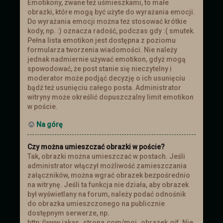
Emotikony, zwane też uśmieszkami, to małe
obrazki, które mogą być użyte do wyrażania emocji.
Do wyrażania emocji można też stosować krótkie
kody, np. :) oznacza radość, podczas gdy :( smutek.
Pełna lista emotikon jest dostępna z poziomu
formularza tworzenia wiadomości. Nie należy
jednak nadmiernie używać emotikon, gdyż mogą
spowodować, że post stanie się nieczytelny i
moderator może podjąć decyzję o ich usunięciu
bądź też usunięciu całego posta. Administrator
witryny może określić dopuszczalny limit emotikon
w poście.
Na górę
Czy można umieszczać obrazki w poście?
Tak, obrazki można umieszczać w postach. Jeśli
administrator włączył możliwość zamieszczania
załączników, można wgrać obrazek bezpośrednio
na witrynę. Jeśli ta funkcja nie działa, aby obrazek
był wyświetlany na forum, należy podać odnośnik
do obrazka umieszczonego na publicznie
dostępnym serwerze, np.
http://www.jakas_strona.com/moj_obrazek.gif. Nie