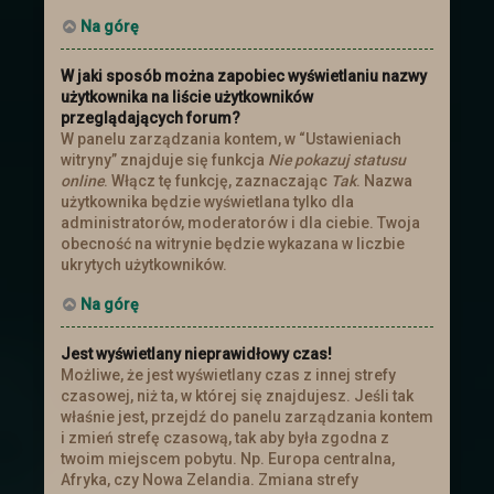
Na górę
W jaki sposób można zapobiec wyświetlaniu nazwy
użytkownika na liście użytkowników
przeglądających forum?
W panelu zarządzania kontem, w “Ustawieniach
witryny” znajduje się funkcja
Nie pokazuj statusu
online
. Włącz tę funkcję, zaznaczając
Tak
. Nazwa
użytkownika będzie wyświetlana tylko dla
administratorów, moderatorów i dla ciebie. Twoja
obecność na witrynie będzie wykazana w liczbie
ukrytych użytkowników.
Na górę
Jest wyświetlany nieprawidłowy czas!
Możliwe, że jest wyświetlany czas z innej strefy
czasowej, niż ta, w której się znajdujesz. Jeśli tak
właśnie jest, przejdź do panelu zarządzania kontem
i zmień strefę czasową, tak aby była zgodna z
twoim miejscem pobytu. Np. Europa centralna,
Afryka, czy Nowa Zelandia. Zmiana strefy