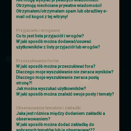
Otrzymuję niechciane prywatne wiadomości!
Wszystkiego dobrego z okazji Mikołajek
Otrzymałem/otrzymałam spam lub obraźliwy e-
i witamy z powrotem!
mail od kogoś z tej witryny!
Zapraszamy do Aktualizacji
aby
przekonać się jakie nastały zmiany!
Przyjaciele i wrogowie
Co to jest lista przyjaciół i wrogów?
W jaki sposób można dodawać/usuwać
Dzień kobiet
użytkowników z listy przyjaciół lub wrogów?
Z okazji Dnia Kobiet Administracja życzy
Paniom wszystkiego najlepszego z
Przeszukiwanie forów
okazji Waszego święta. Niech Los Wam
W jaki sposób można przeszukiwać fora?
sprzyja.
Dlaczego moje wyszukiwanie nie zwraca wyników?
Dlaczego moje wyszukiwanie zwraca pustą
stronę?!
Walentynki
Jak można wyszukać użytkowników?
W jaki sposób można znaleźć swoje posty i tematy?
14 lutego odbędzie się bal
walentynkowy. Obowiązkowo stroje
przedstawiające figurę szachową lub
Obserwowanie tematów i zakładki
kartę.
Jaka jest różnica między dodaniem zakładki a
obserwowaniem?
W jaki sposób można dodać zakładkę do
Loteria i aktualizacja
wybranych tematów lub je obserwować??