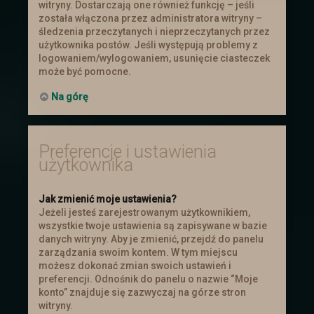
witryny. Dostarczają one również funkcję – jeśli
została włączona przez administratora witryny –
śledzenia przeczytanych i nieprzeczytanych przez
użytkownika postów. Jeśli występują problemy z
logowaniem/wylogowaniem, usunięcie ciasteczek
może być pomocne.
Na górę
Preferencje i ustawienia
użytkownika
Jak zmienić moje ustawienia?
Jeżeli jesteś zarejestrowanym użytkownikiem,
wszystkie twoje ustawienia są zapisywane w bazie
danych witryny. Aby je zmienić, przejdź do panelu
zarządzania swoim kontem. W tym miejscu
możesz dokonać zmian swoich ustawień i
preferencji. Odnośnik do panelu o nazwie “Moje
konto” znajduje się zazwyczaj na górze stron
witryny.