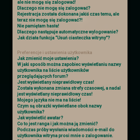
ale nie mogę się zalogować!
królestwa prośbę o pomoc. Ten
Dlaczego nie mogę się zalogować?
postanowił zebrać chętnych i wysłać ich
Rejestracja została dokonana jakiś czas temu, ale
aby wsparli handlowego sojusznika.
teraz nie mogę się zalogować?!
Ogłoszenie
Nie pamiętam hasła!
Dlaczego następuje automatyczne wylogowanie?
Jak działa funkcja “Usuń ciasteczka witryny”?
Nowe ogłoszenia na
Preferencje i ustawienia użytkownika
Jak zmienić moje ustawienia?
słupie
W jaki sposób można zapobiec wyświetlaniu nazwy
użytkownika na liście użytkowników
przeglądających forum?
Zachęcamy do zajrzenia do zakładki z
Jest wyświetlany nieprawidłowy czas!
zadaniami
Została wykonana zmiana strefy czasowej, a nadal
jest wyświetlany nieprawidłowy czas!
Mojego języka nie ma na liście!
Troche nowinek
Czym są obrazki wyświetlane obok nazwy
użytkownika?
Jak wyświetlić awatar?
Przebudowe przeszły
Ogłoszenia
. Cała
Co to jest ranga i jak można ją zmienić?
tabela is truktura została napisana od
Podczas próby wysłania wiadomości e-mail do
nowa i dostosowana :).
użytkownika witryna prosi mnie o zalogowanie.
Ogłoszenia powinny się teraz skalować