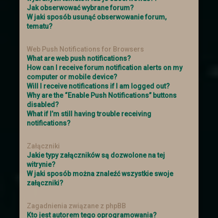
Jak obserwować wybrane forum?
Kolejna szansa na zdobycie losu na
W jaki sposób usunąć obserwowanie forum,
loterię. Tkacz Losu do końca dnia (12.02)
tematu?
czeka na zdjęcia tego jak świętowaliście
Tłusty Czwartek. Więcej informacji w
Web Push Notifications for Browsers
wiadomości od Tkacza i w
What are web push notifications?
Aktualizacjach
.
How can I receive forum notification alerts on my
computer or mobile device?
Will I receive notifications if I am logged out?
Zmiany w regulaminie
Why are the “Enable Push Notifications” buttons
Do
Regulaminu Gry
dodany został punkt
disabled?
19 dotyczący dodatkowych awatarów.
What if I’m still having trouble receiving
notifications?
Nowinki
Załączniki
Jakie typy załączników są dozwolone na tej
→ A może hasło na pokój prywatny?
witrynie?
Dowiedz się więcej.
W jaki sposób można znaleźć wszystkie swoje
załączniki?
Odbudowa świata
Zagadnienia związane z phpBB
→
Cross City
odbudowuje się po ataku
Kto jest autorem tego oprogramowania?