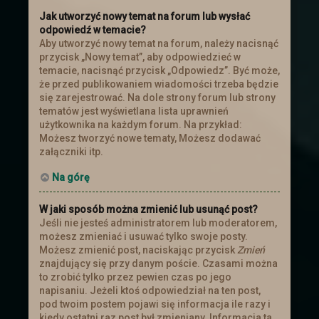
Jak utworzyć nowy temat na forum lub wysłać
odpowiedź w temacie?
Aby utworzyć nowy temat na forum, należy nacisnąć
przycisk „Nowy temat”, aby odpowiedzieć w
temacie, nacisnąć przycisk „Odpowiedz”. Być może,
że przed publikowaniem wiadomości trzeba będzie
się zarejestrować. Na dole strony forum lub strony
tematów jest wyświetlana lista uprawnień
użytkownika na każdym forum. Na przykład:
Możesz tworzyć nowe tematy, Możesz dodawać
załączniki itp.
Na górę
W jaki sposób można zmienić lub usunąć post?
Jeśli nie jesteś administratorem lub moderatorem,
możesz zmieniać i usuwać tylko swoje posty.
Możesz zmienić post, naciskając przycisk
Zmień
znajdujący się przy danym poście. Czasami można
to zrobić tylko przez pewien czas po jego
napisaniu. Jeżeli ktoś odpowiedział na ten post,
pod twoim postem pojawi się informacja ile razy i
kiedy ostatni raz post był zmieniany. Informacja ta