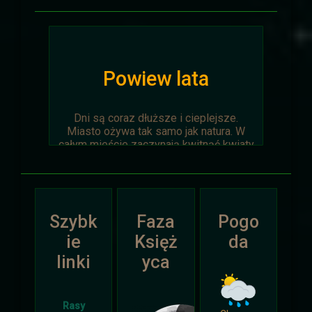
Powiew lata
Dni są coraz dłuższe i cieplejsze.
Miasto ożywa tak samo jak natura. W
całym mieście zaczynają kwitnąć kwiaty
na ziemi jak i te na drzewach.
Wyprawa Na piaskach czasu zostaje
oficjalnie anulowana z winy
prowadzącego. Każda osoba biorąca w
Szybk
Faza
Pogo
niej udział niech napisze do
Dariusza
.
Otrzyma mały upominek.
ie
Księż
da
linki
yca
Atak Zimy i Święta
Rasy