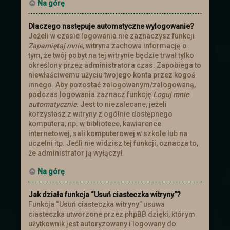
Na górę
Dlaczego następuje automatyczne wylogowanie?
Jeżeli w czasie logowania nie zaznaczysz funkcji
Zapamiętaj mnie
, witryna zachowa informację o
tym, że twój pobyt na tej witrynie będzie trwał tylko
określony przez administratora czas. Zapobiega to
niewłaściwemu użyciu twojego konta przez kogoś
innego. Aby pozostać zalogowanym/zalogowaną,
podczas logowania zaznacz funkcję
Loguj mnie
automatycznie
. Jest to niezalecane, jeżeli
korzystasz z witryny z ogólnie dostępnego
komputera, np. w bibliotece, kawiarence
internetowej, sali komputerowej w szkole lub na
uczelni itp. Jeśli nie widzisz tej funkcji, oznacza to,
że administrator ją wyłączył.
Na górę
Jak działa funkcja “Usuń ciasteczka witryny”?
Funkcja “Usuń ciasteczka witryny” usuwa
ciasteczka utworzone przez phpBB dzięki, którym
użytkownik jest autoryzowany i logowany do